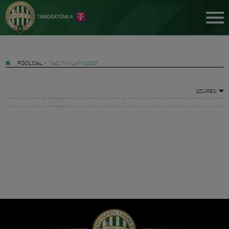
FŐOLDAL
»
TAG: NYILATKOZAT
SZŰRÉS
Jegyek
FM YouTube +
Hírek