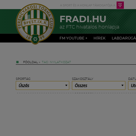
FRADI.HU
az FTC hivatalos honlapja
FM YOUTUBE +
HÍREK
LABDARÚGÁ
FŐOLDAL
»
TAG: NYILATKOZAT
SPORTÁG
SZAKOSZTÁLY
DÁT
Úszás
Összes
Ut