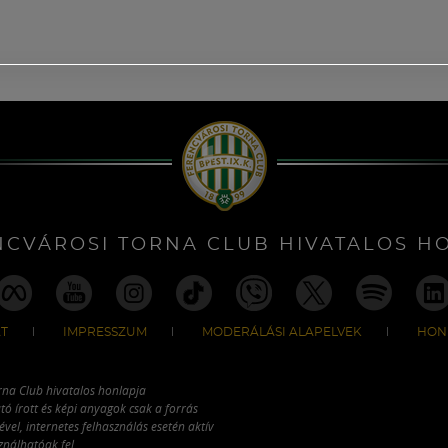
NCVÁROSI TORNA CLUB HIVATALOS H
T
IMPRESSZUM
MODERÁLÁSI ALAPELVEK
HON
rna Club hivatalos honlapja
tó írott és képi anyagok csak a forrás
vel, internetes felhasználás esetén aktív
ználhatóak fel.