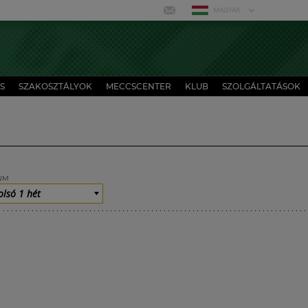
MAGYAR
S
SZAKOSZTÁLYOK
MECCSCENTER
KLUB
SZOLGÁLTATÁSOK
UM
olsó 1 hét