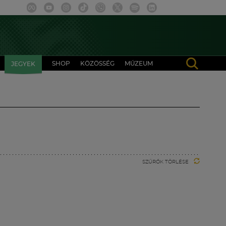
SHOP
KÖZÖSSÉG
MÚZEUM
JEGYEK
SZŰRŐK TÖRLÉSE