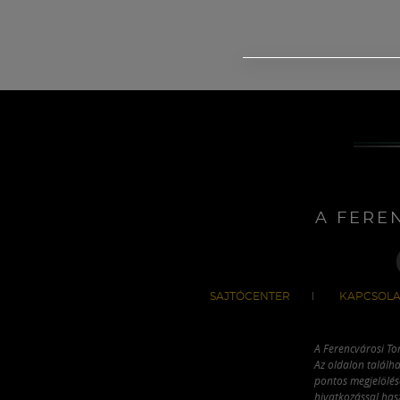
A FERE
SAJTÓCENTER
KAPCSOLA
A Ferencvárosi To
Az oldalon találha
pontos megjelölésé
hivatkozással has