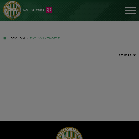
FŐOLDAL
»
TAG: NYILATKOZAT
SZŰRÉS
Jegyek
FM YouTube +
Hírek