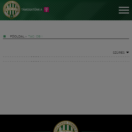
FŐOLDAL
»
TAG: OB I
SZŰRÉS
Jegyek
FM YouTube +
Hírek