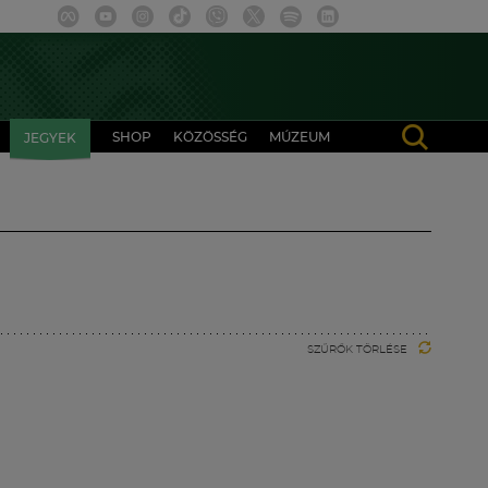
SHOP
KÖZÖSSÉG
MÚZEUM
JEGYEK
SZŰRŐK TÖRLÉSE