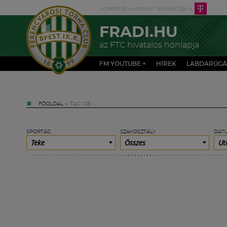
FRADI.HU
az FTC hivatalos honlapja
FM YOUTUBE +
HÍREK
LABDARÚGÁ
FŐOLDAL
»
TAG: OB I
SPORTÁG
SZAKOSZTÁLY
DÁT
Teke
Összes
Ut