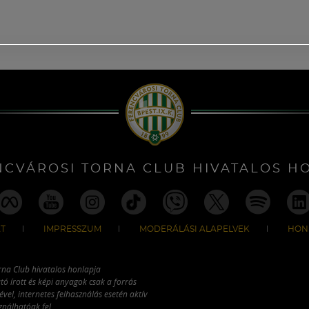
NCVÁROSI TORNA CLUB HIVATALOS H
T
IMPRESSZUM
MODERÁLÁSI ALAPELVEK
HON
rna Club hivatalos honlapja
tó írott és képi anyagok csak a forrás
vel, internetes felhasználás esetén aktív
ználhatóak fel.