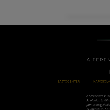
A FERE
SAJTÓCENTER
KAPCSOLA
A Ferencvárosi To
Az oldalon találha
pontos megjelölésé
hivatkozással has