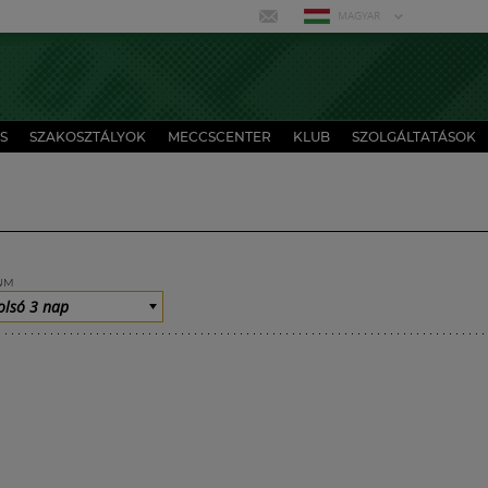
MAGYAR
S
SZAKOSZTÁLYOK
MECCSCENTER
KLUB
SZOLGÁLTATÁSOK
UM
olsó 3 nap