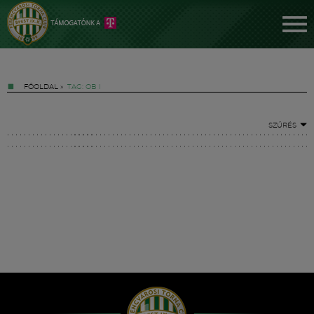
FŐOLDAL
»
TAG: OB I
SZŰRÉS
Jegyek
FM YouTube +
Hírek