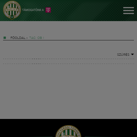
FŐOLDAL
»
TAG: OB I
SZŰRÉS
Jegyek
FM YouTube +
Hírek