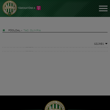
FŐOLDAL
»
TAG: OLIMPIA
SZŰRÉS
Jegyek
FM YouTube +
Hírek