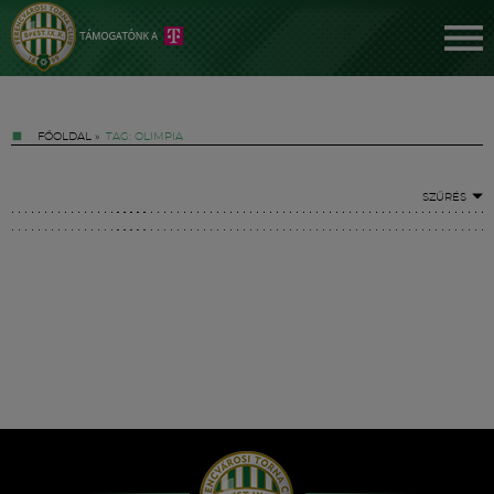
FŐOLDAL
»
TAG: OLIMPIA
SZŰRÉS
Jegyek
FM YouTube +
Hírek