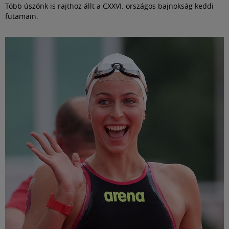
Több úszónk is rajthoz állt a CXXVI. országos bajnokság keddi
futamain.