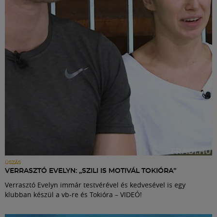
Labdarúgás
Szakosztályok
Meccscenter
Klub
Szolgáltatások
Shop
ÚSZÁS
VERRASZTÓ EVELYN: „SZILI IS MOTIVÁL TOKIÓRA”
Verrasztó Evelyn immár testvérével és kedvesével is egy
Közösség
klubban készül a vb-re és Tokióra – VIDEÓ!