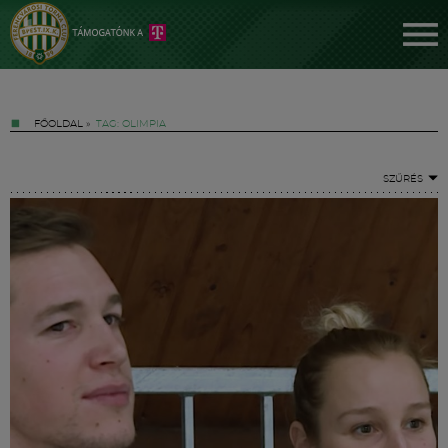
FŐOLDAL
»
TAG: OLIMPIA
SZŰRÉS
Jegyek
FM YouTube +
Hírek