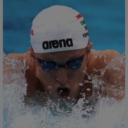
Múzeum
English