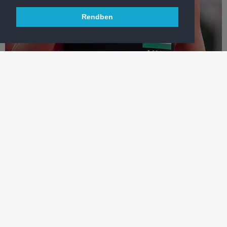
Rendben
ÚSZÁS
FÁBIÁN BETTINA AZ EB UTÁN AZ OLIMPIÁN IS NAGYOT
ALKOTNA
Nyíltvízi úszónk Eb-arannyal és bronzzal tért haza Belgrádból.
Bízik benne, hogy az olimpián is remekel majd.