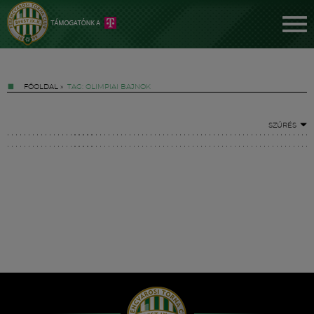
FŐOLDAL
»
TAG: OLIMPIAI BAJNOK
SZŰRÉS
Jegyek
FM YouTube +
Hírek