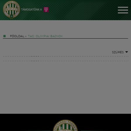
FŐOLDAL
»
TAG: OLIMPIAI BAJNOK
SZŰRÉS
Jegyek
FM YouTube +
Hírek