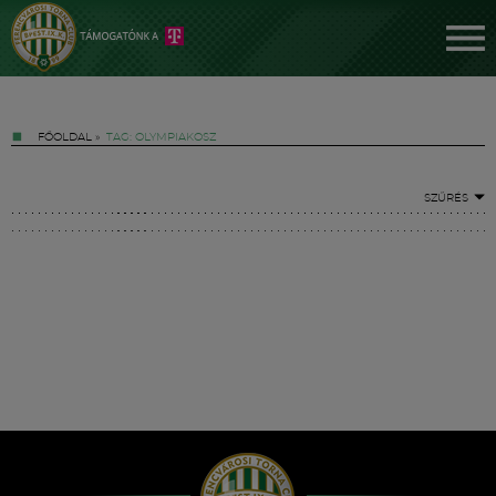
FŐOLDAL
»
TAG: OLYMPIAKOSZ
SZŰRÉS
Jegyek
FM YouTube +
Hírek