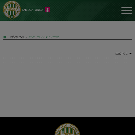
FŐOLDAL
»
TAG: OLYMPIAKOSZ
SZŰRÉS
Jegyek
FM YouTube +
Hírek