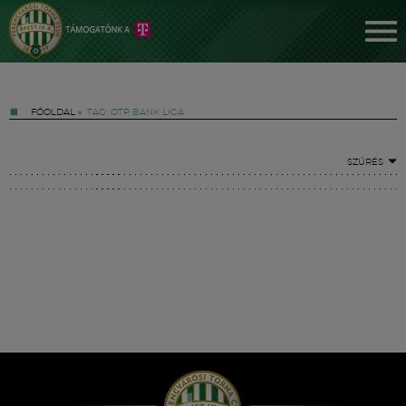
FŐOLDAL
»
TAG: OTP BANK LIGA
SZŰRÉS
Jegyek
FM YouTube +
Hírek