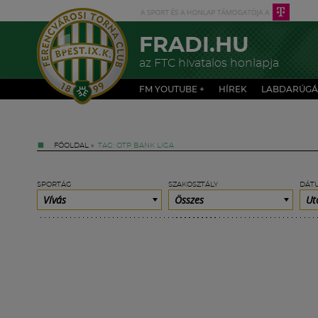
FRADI.HU
az FTC hivatalos honlapja
FM YOUTUBE +
HÍREK
LABDARÚGÁ
FŐOLDAL
»
TAG: OTP BANK LIGA
SPORTÁG
SZAKOSZTÁLY
DÁT
Vívás
Összes
Ut