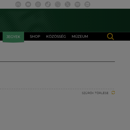
SHOP
KÖZÖSSÉG
MÚZEUM
JEGYEK
SZŰRŐK TÖRLÉSE