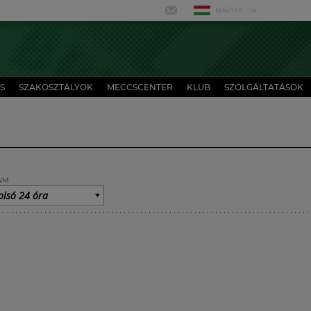
MAGYAR
S
SZAKOSZTÁLYOK
MECCSCENTER
KLUB
SZOLGÁLTATÁSOK
UM
olsó 24 óra