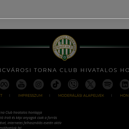
NCVÁROSI TORNA CLUB HIVATALOS H
T
IMPRESSZUM
MODERÁLÁSI ALAPELVEK
HON
rna Club hivatalos honlapja
tó írott és képi anyagok csak a forrás
vel, internetes felhasználás esetén aktív
ználhatóak fel.