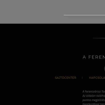
A FERE
SAJTÓCENTER
KAPCSOLA
A Ferencvárosi To
Az oldalon találha
pontos megjelölésé
hivatkozással has