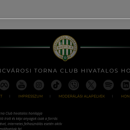
NCVÁROSI TORNA CLUB HIVATALOS H
T
IMPRESSZUM
MODERÁLÁSI ALAPELVEK
HON
rna Club hivatalos honlapja
tó írott és képi anyagok csak a forrás
vel, internetes felhasználás esetén aktív
ználhatóak fel.