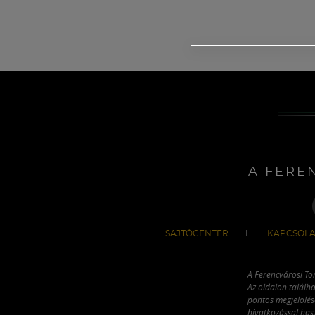
A FERE
SAJTÓCENTER
KAPCSOLA
A Ferencvárosi To
Az oldalon találha
pontos megjelölésé
hivatkozással has