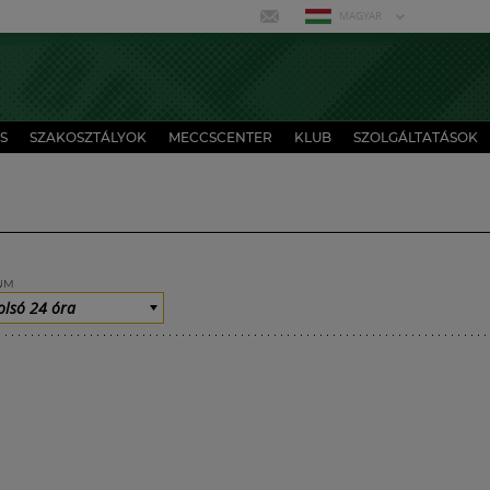
MAGYAR
S
SZAKOSZTÁLYOK
MECCSCENTER
KLUB
SZOLGÁLTATÁSOK
UM
olsó 24 óra