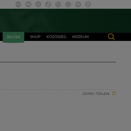
SHOP
KÖZÖSSÉG
MÚZEUM
JEGYEK
SZŰRŐK TÖRLÉSE