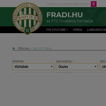
FRADI.HU
az FTC hivatalos honlapja
FM YOUTUBE +
HÍREK
LABDARÚGÁ
FŐOLDAL
»
TAG: OVITORNA
SPORTÁG
SZAKOSZTÁLY
DÁT
Vízilabda
Összes
Ut