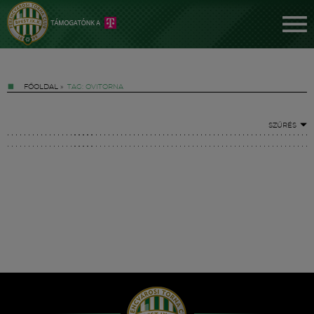
FŐOLDAL
»
TAG: OVITORNA
SZŰRÉS
Jegyek
FM YouTube +
Hírek