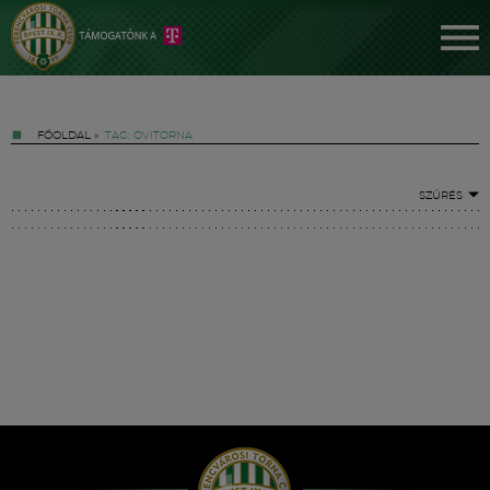
FŐOLDAL
»
TAG: OVITORNA
SZŰRÉS
Jegyek
FM YouTube +
Hírek