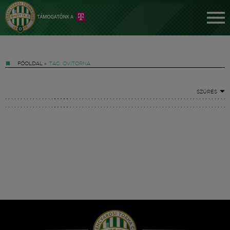
FŐOLDAL
»
TAG: OVITORNA
SZŰRÉS
Jegyek
FM YouTube +
Hírek