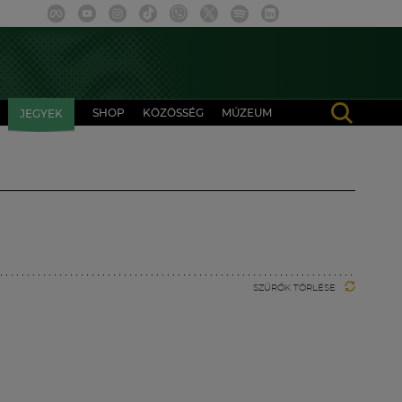
SHOP
KÖZÖSSÉG
MÚZEUM
JEGYEK
SZŰRŐK TÖRLÉSE