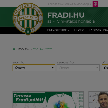
FRADI.HU
az FTC hivatalos honlapja
FM YOUTUBE +
HÍREK
LABDARÚGÁ
FŐOLDAL
»
TAG: PÁLYÁZAT
SPORTÁG
SZAKOSZTÁLY
DÁT
Összes
Összes
Ös