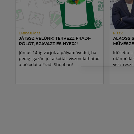
LABDARÚGÁS
HÍREK
JÁTSSZ VELÜNK: TERVEZZ FRADI-
ALKOSS 
PÓLÓT, SZAVAZZ ÉS NYERJ!
MŰVÉSZE
Június 14-ig várjuk a pályaművedet, ha
Idősebb Li
pedig igazán jót alkottál, viszontláthatod
utánpótlá
a pólódat a Fradi Shopban!
vesz részt