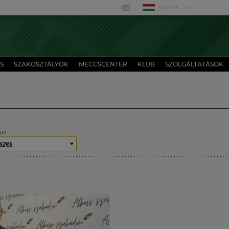
MAGYAR
S
SZAKOSZTÁLYOK
MECCSCENTER
KLUB
SZOLGÁLTATÁSOK
UM
szes