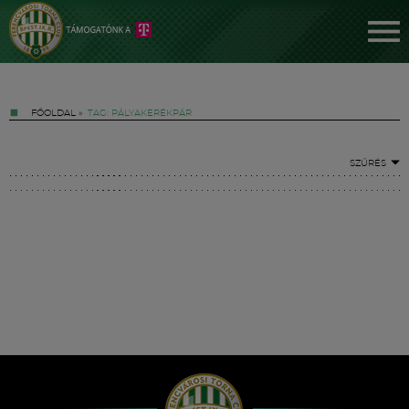
FŐOLDAL
»
TAG: PÁLYAKERÉKPÁR
SZŰRÉS
Jegyek
FM YouTube +
Hírek