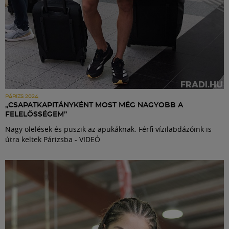
PÁRIZS 2024
„CSAPATKAPITÁNYKÉNT MOST MÉG NAGYOBB A
FELELŐSSÉGEM”
Nagy ölelések és puszik az apukáknak. Férfi vízilabdázóink is
útra keltek Párizsba - VIDEÓ