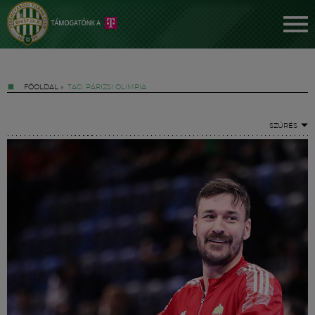
FŐOLDAL
»
TAG: PÁRIZSI OLIMPIA
SZŰRÉS
Jegyek
FM YouTube +
Hírek