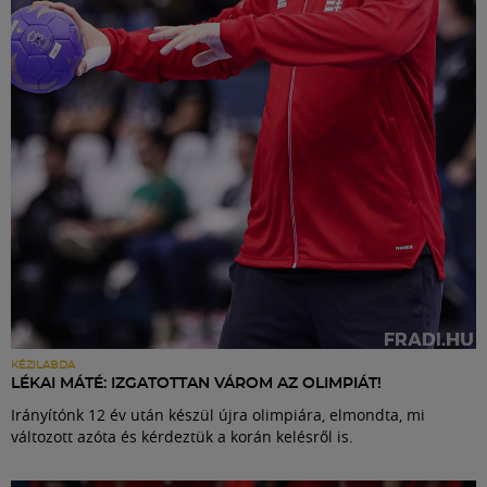
Labdarúgás
Szakosztályok
Meccscenter
Klub
Szolgáltatások
Shop
KÉZILABDA
LÉKAI MÁTÉ: IZGATOTTAN VÁROM AZ OLIMPIÁT!
Irányítónk 12 év után készül újra olimpiára, elmondta, mi
Közösség
változott azóta és kérdeztük a korán kelésről is.