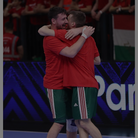
Múzeum
English