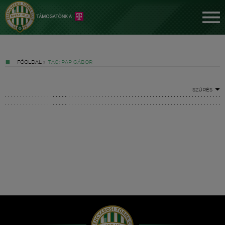
FŐOLDAL
»
TAG: PAP GÁBOR
SZŰRÉS
Jegyek
FM YouTube +
Hírek