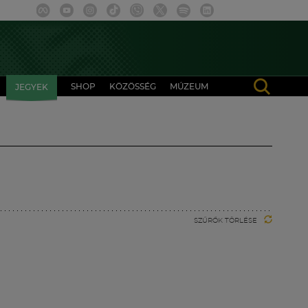
SHOP
KÖZÖSSÉG
MÚZEUM
JEGYEK
SZŰRŐK TÖRLÉSE