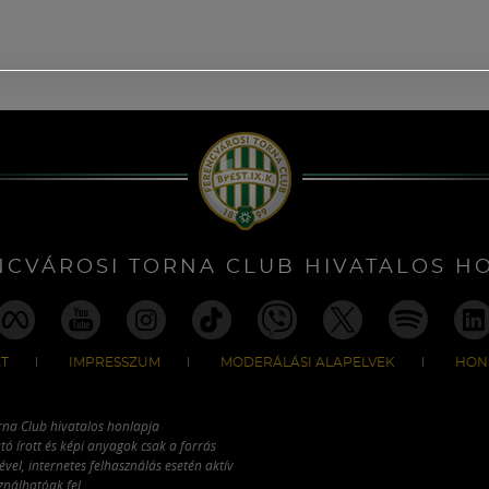
NCVÁROSI TORNA CLUB HIVATALOS H
T
IMPRESSZUM
MODERÁLÁSI ALAPELVEK
HON
rna Club hivatalos honlapja
tó írott és képi anyagok csak a forrás
vel, internetes felhasználás esetén aktív
ználhatóak fel.