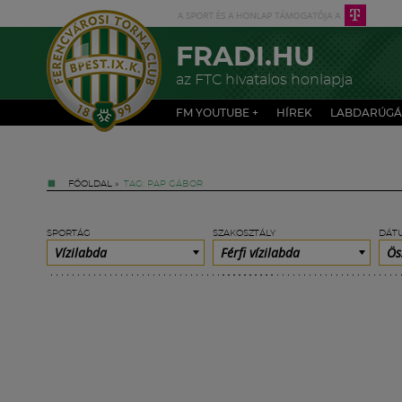
FRADI.HU
az FTC hivatalos honlapja
FM YOUTUBE +
HÍREK
LABDARÚGÁ
FŐOLDAL
»
TAG: PAP GÁBOR
SPORTÁG
SZAKOSZTÁLY
DÁT
Vízilabda
Férfi vízilabda
Ös