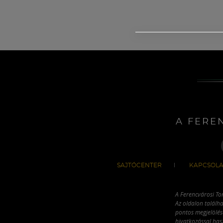
A FERE
SAJTÓCENTER
KAPCSOLA
A Ferencvárosi To
Az oldalon találha
pontos megjelölésé
hivatkozással has