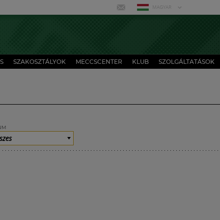
MAGYAR
S
SZAKOSZTÁLYOK
MECCSCENTER
KLUB
SZOLGÁLTATÁSOK
UM
szes