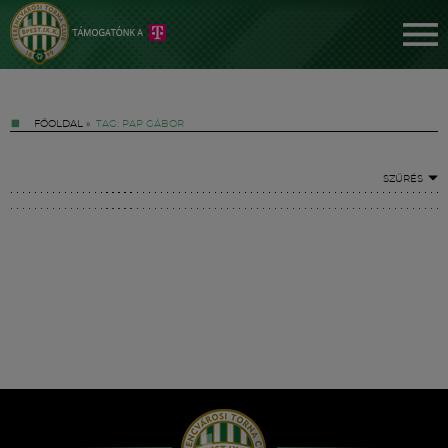
FŐOLDAL
»
TAG: PAP GÁBOR
SZŰRÉS
Jegyek
FM YouTube +
Hírek