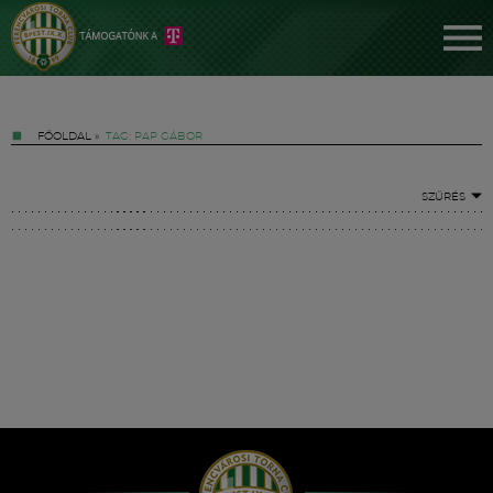
FŐOLDAL
»
TAG: PAP GÁBOR
SZŰRÉS
Jegyek
FM YouTube +
Hírek