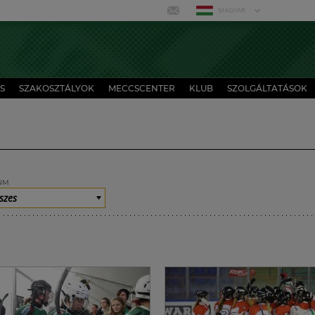
MAGYAR
S
SZAKOSZTÁLYOK
MECCSCENTER
KLUB
SZOLGÁLTATÁSOK
UM
szes