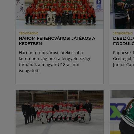
JÉGKORONG
JÉGKORONG
HÁROM FERENCVÁROSI JÁTÉKOS A
DEBL: Ú
KERETBEN
FORDUL
Három ferencvárosi játékossal a
Papacsek 
keretében vág neki a lengyelországi
Gréta gólj
tornának a magyar U18-as női
Junior Capi
válogatott.