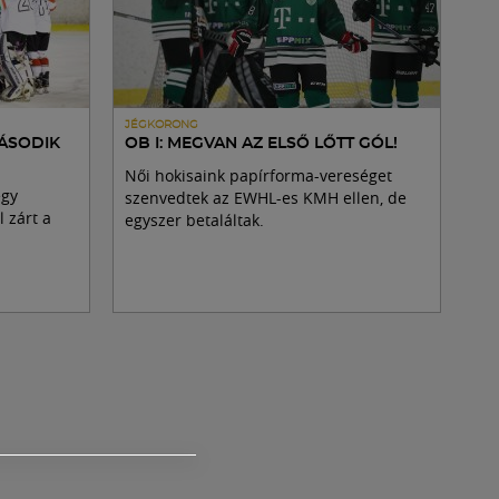
JÉGKORONG
MÁSODIK
OB I: MEGVAN AZ ELSŐ LŐTT GÓL!
Női hokisaink papírforma-vereséget
egy
szenvedtek az EWHL-es KMH ellen, de
 zárt a
egyszer betaláltak.