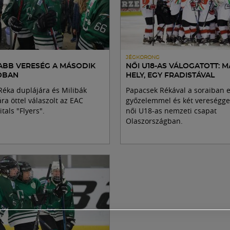
JÉGKORONG
JABB VERESÉG A MÁSODIK
NŐI U18-AS VÁLOGATOTT: 
ÓBAN
HELY, EGY FRADISTÁVAL
Réka duplájára és Milibák
Papacsek Rékával a soraiban 
ára öttel válaszolt az EAC
győzelemmel és két vereséggel
tals "Flyers".
női U18-as nemzeti csapat
Olaszországban.