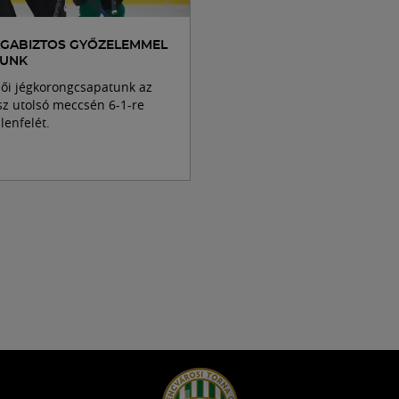
AGABIZTOS GYŐZELEMMEL
TUNK
ői jégkorongcsapatunk az
sz utolsó meccsén 6-1-re
lenfelét.