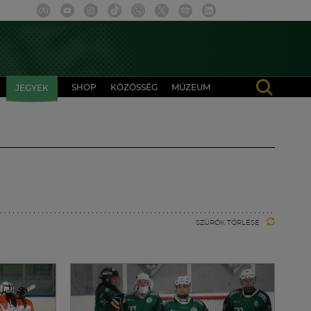
SHOP
KÖZÖSSÉG
MÚZEUM
JEGYEK
SZŰRŐK TÖRLÉSE