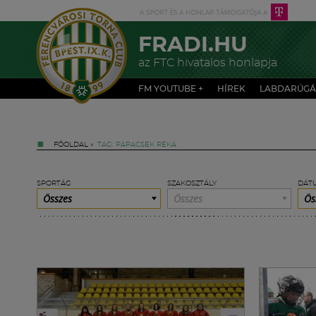
FRADI.HU
az FTC hivatalos honlapja
FM YOUTUBE +
HÍREK
LABDARÚGÁ
FŐOLDAL
»
TAG: PAPACSEK RÉKA
SPORTÁG
SZAKOSZTÁLY
DÁT
Összes
Összes
Ös