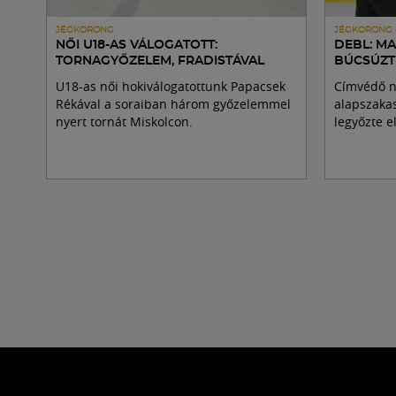
JÉGKORONG
JÉGKORONG
NŐI U18-AS VÁLOGATOTT:
DEBL: M
TORNAGYŐZELEM, FRADISTÁVAL
BÚCSÚZ
U18-as női hokiválogatottunk Papacsek
Címvédő n
Rékával a soraiban három győzelemmel
alapszaka
nyert tornát Miskolcon.
legyőzte el