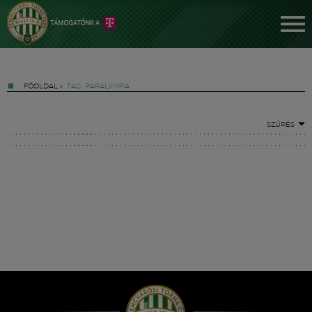
FŐOLDAL
»
TAG: PARALIMPIA
SZŰRÉS
Jegyek
FM YouTube +
Hírek