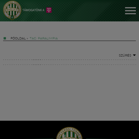
FŐOLDAL
»
TAG: PARALIMPIA
SZŰRÉS
Jegyek
FM YouTube +
Hírek