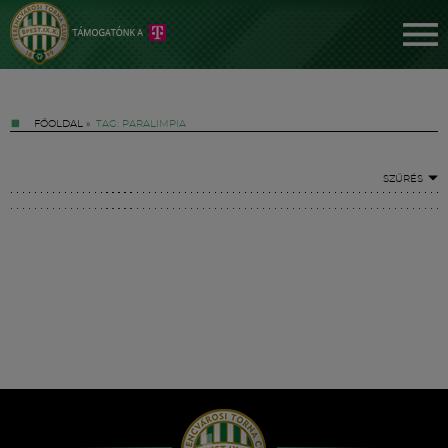
FŐOLDAL
»
TAG: PARALIMPIA
SZŰRÉS
Jegyek
FM YouTube +
Hírek