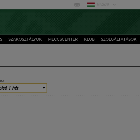
MAGYAR
S
SZAKOSZTÁLYOK
MECCSCENTER
KLUB
SZOLGÁLTATÁSOK
UM
olsó 1 hét