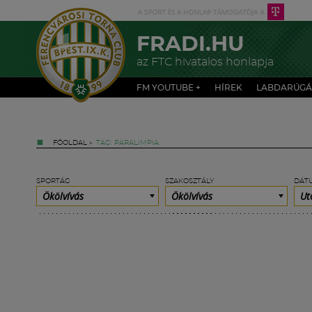
FRADI.HU
az FTC hivatalos honlapja
FM YOUTUBE +
HÍREK
LABDARÚGÁ
FŐOLDAL
»
TAG: PARALIMPIA
SPORTÁG
SZAKOSZTÁLY
DÁT
Ökölvívás
Ökölvívás
Ut