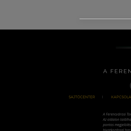
A FERE
SAJTÓCENTER
KAPCSOLA
A Ferencvárosi To
Az oldalon találha
pontos megjelölésé
hivatkozással has