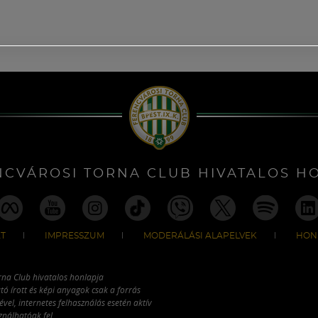
NCVÁROSI TORNA CLUB HIVATALOS H
T
IMPRESSZUM
MODERÁLÁSI ALAPELVEK
HON
rna Club hivatalos honlapja
tó írott és képi anyagok csak a forrás
vel, internetes felhasználás esetén aktív
ználhatóak fel.