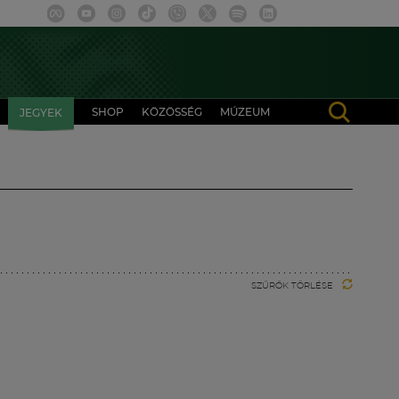
SHOP
KÖZÖSSÉG
MÚZEUM
JEGYEK
SZŰRŐK TÖRLÉSE