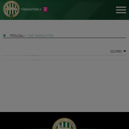
FŐOLDAL
»
TAG: PARALIMPIA
SZŰRÉS
Jegyek
FM YouTube +
Hírek