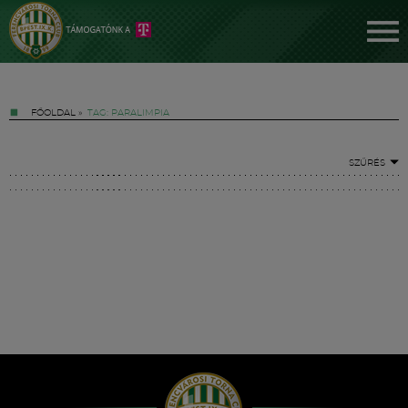
FŐOLDAL
»
TAG: PARALIMPIA
SZŰRÉS
Jegyek
FM YouTube +
Hírek