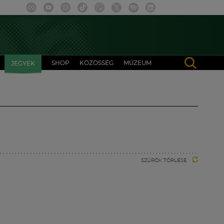
SHOP
KÖZÖSSÉG
MÚZEUM
JEGYEK
SZŰRŐK TÖRLÉSE