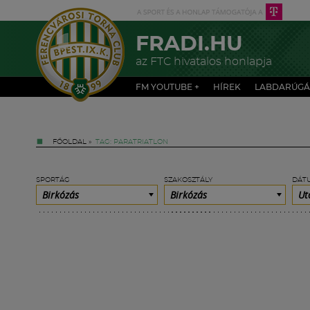
FRADI.HU
az FTC hivatalos honlapja
FM YOUTUBE +
HÍREK
LABDARÚGÁ
FŐOLDAL
»
TAG: PARATRIATLON
SPORTÁG
SZAKOSZTÁLY
DÁT
Birkózás
Birkózás
Ut