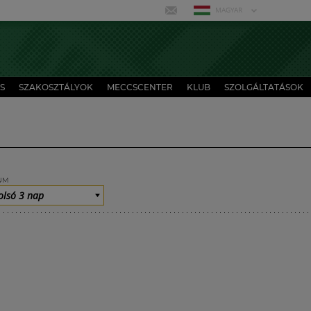
MAGYAR
S
SZAKOSZTÁLYOK
MECCSCENTER
KLUB
SZOLGÁLTATÁSOK
UM
olsó 3 nap