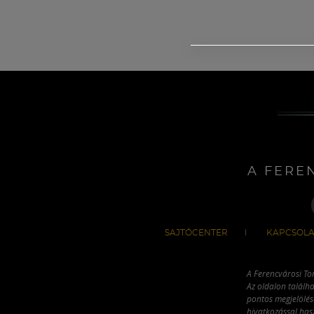
A FERE
SAJTÓCENTER
KAPCSOLA
A Ferencvárosi To
Az oldalon találha
pontos megjelölésé
hivatkozással has