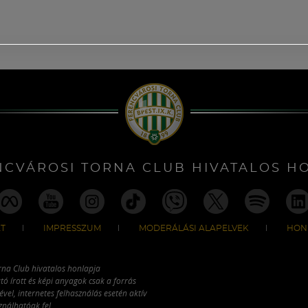
NCVÁROSI TORNA CLUB HIVATALOS H
T
IMPRESSZUM
MODERÁLÁSI ALAPELVEK
HON
rna Club hivatalos honlapja
tó írott és képi anyagok csak a forrás
vel, internetes felhasználás esetén aktív
ználhatóak fel.