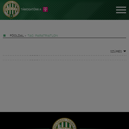
FŐOLDAL
»
TAG: PARATRIATLON
SZŰRÉS
Jegyek
FM YouTube +
Hírek