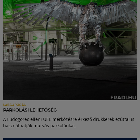
Labdarúgás
Szakosztályok
Meccscenter
Klub
Szolgáltatások
Shop
LABDARÚGÁS
PARKOLÁSI LEHETŐSÉG
A Ludogorec elleni UEL-mérkőzésre érkező drukkerek ezúttal is
Közösség
használhatják murvás parkolónkat.