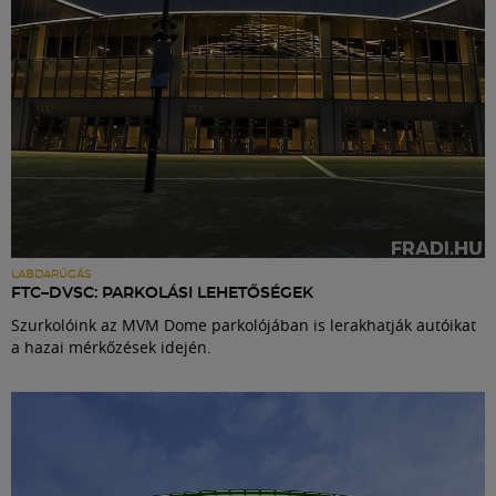
LABDARÚGÁS
FTC–DVSC: PARKOLÁSI LEHETŐSÉGEK
Szurkolóink az MVM Dome parkolójában is lerakhatják autóikat
a hazai mérkőzések idején.