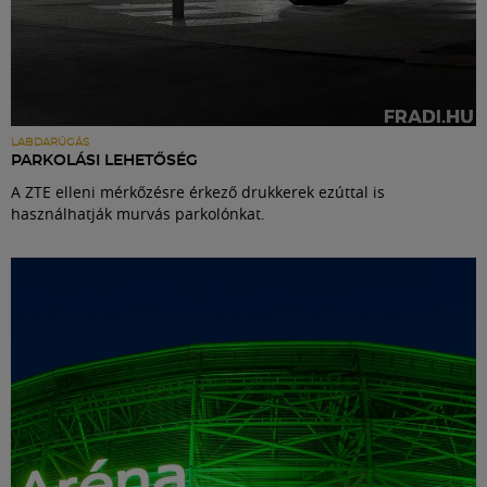
LABDARÚGÁS
PARKOLÁSI LEHETŐSÉG
A ZTE elleni mérkőzésre érkező drukkerek ezúttal is
használhatják murvás parkolónkat.