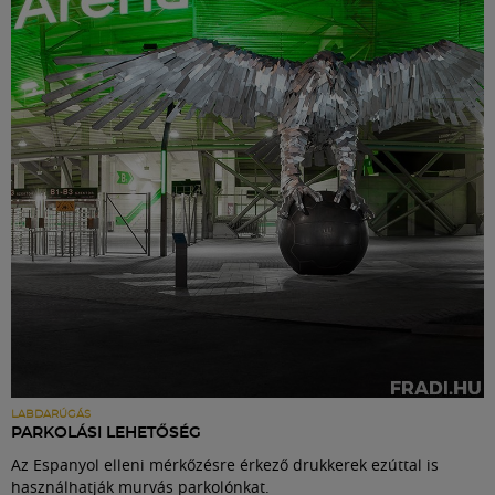
LABDARÚGÁS
PARKOLÁSI LEHETŐSÉG
Az Espanyol elleni mérkőzésre érkező drukkerek ezúttal is
használhatják murvás parkolónkat.