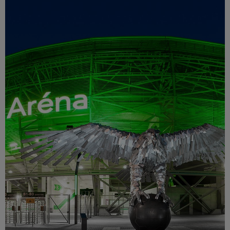
Múzeum
English