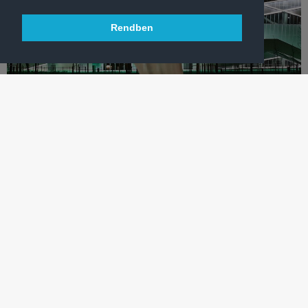
Rendben
LABDARÚGÁS
FTC-QARABAG: PARKOLÁSI LEHETŐSÉGEK
Szurkolóink az MVM Dome-nál is hagyhatják autóikat.
TÖBB