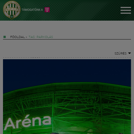
FŐOLDAL
»
TAG: PARKOLÁS
SZŰRÉS
Jegyek
FM YouTube +
Hírek