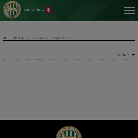
FŐOLDAL
»
TAG: PARTNERKAPCSOLAT
SZŰRÉS
Jegyek
FM YouTube +
Hírek