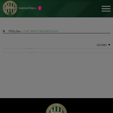
FŐOLDAL
»
TAG: PARTNERKAPCSOLAT
SZŰRÉS
Jegyek
FM YouTube +
Hírek