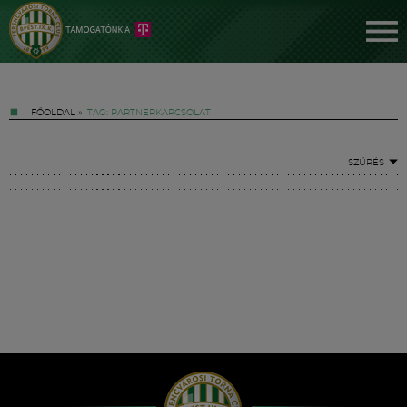
FŐOLDAL
»
TAG: PARTNERKAPCSOLAT
SZŰRÉS
Jegyek
FM YouTube +
Hírek