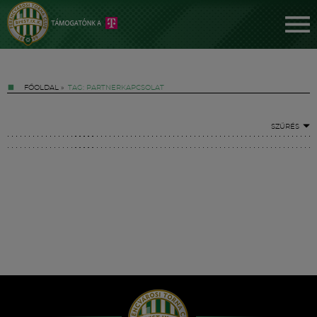
FŐOLDAL
»
TAG: PARTNERKAPCSOLAT
SZŰRÉS
Jegyek
FM YouTube +
Hírek