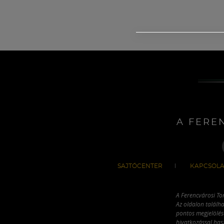
A FERE
SAJTÓCENTER
KAPCSOLA
A Ferencvárosi To
Az oldalon találha
pontos megjelölésé
hivatkozással has