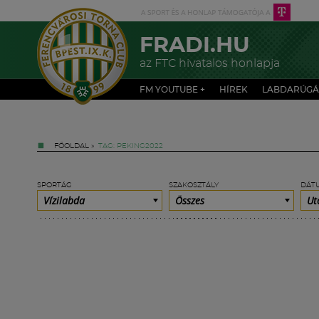
FRADI.HU
az FTC hivatalos honlapja
FM YOUTUBE +
HÍREK
LABDARÚGÁ
FŐOLDAL
»
TAG: PEKING2022
SPORTÁG
SZAKOSZTÁLY
DÁT
Vízilabda
Összes
Ut