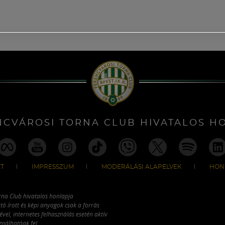
NCVÁROSI TORNA CLUB HIVATALOS H
T
IMPRESSZUM
MODERÁLÁSI ALAPELVEK
HON
rna Club hivatalos honlapja
tó írott és képi anyagok csak a forrás
vel, internetes felhasználás esetén aktív
ználhatóak fel.