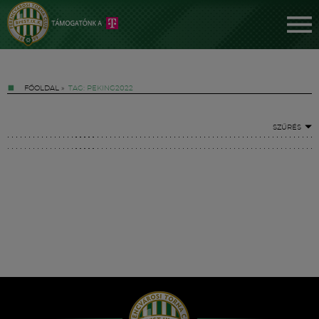
FŐOLDAL
»
TAG: PEKING2022
SZŰRÉS
Jegyek
FM YouTube +
Hírek