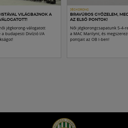
JÉGKORONG
ISTÁVAL VILÁGBAJNOK A
BRAVÚROS GYŐZELEM, ME
VÁLOGATOTT!
AZ ELSŐ PONTOK!
ői jégkorong-válogatott
Női jégkorongcsapatunk 5-4-re
a budapesti Divízió I/A
a MAC Marilynt, és megszerezt
kságot!
pontjait az OB I-ben!