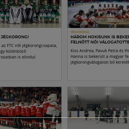
JÉGKORONG
I JÉGKORONG!
HÁROM HOKISUNK IS BEKE
FELNŐTT NŐI VÁLOGATOTT
t az FTC női jégkorongcsapata,
Kiss Andrea, Pavuk Petra és Pi
égy különböző
Hanna is bekerült a magyar fe
ozatban is elindul.
jégkorongválogatott bő kereté