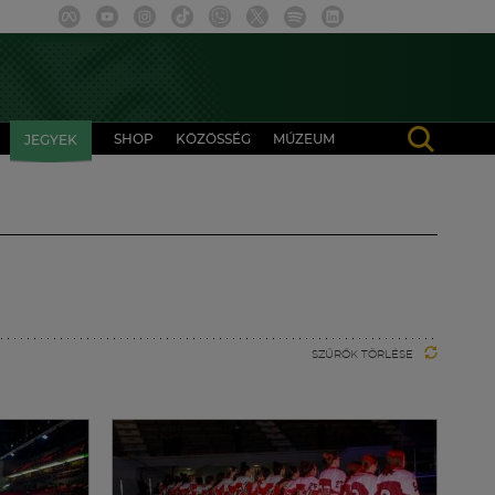
SHOP
KÖZÖSSÉG
MÚZEUM
JEGYEK
SZŰRŐK TÖRLÉSE