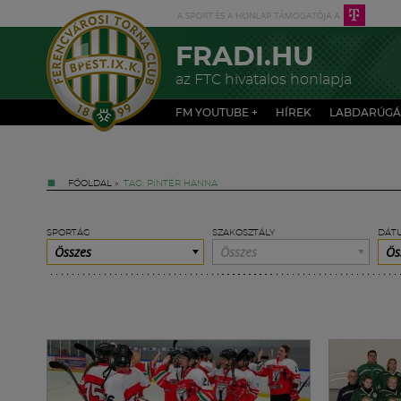
FRADI.HU
az FTC hivatalos honlapja
FM YOUTUBE +
HÍREK
LABDARÚGÁ
FŐOLDAL
»
TAG: PINTÉR HANNA
SPORTÁG
SZAKOSZTÁLY
DÁT
Összes
Összes
Ös