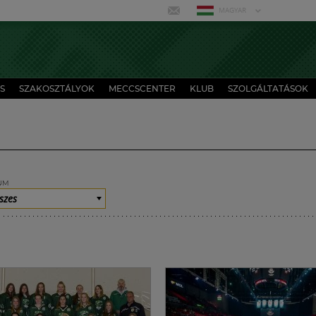
MAGYAR
S
SZAKOSZTÁLYOK
MECCSCENTER
KLUB
SZOLGÁLTATÁSOK
UM
szes