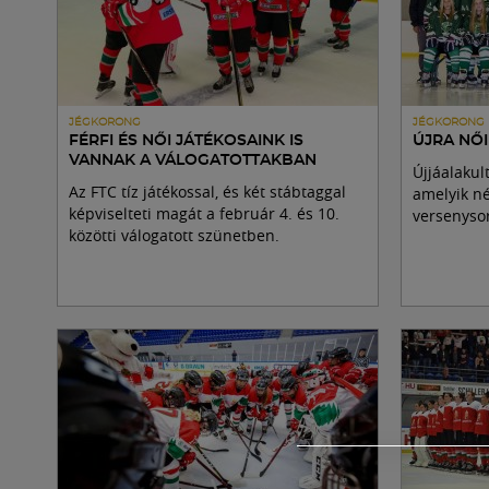
JÉGKORONG
JÉGKORONG
FÉRFI ÉS NŐI JÁTÉKOSAINK IS
ÚJRA NŐ
VANNAK A VÁLOGATOTTAKBAN
Újjáalakul
Az FTC tíz játékossal, és két stábtaggal
amelyik n
képviselteti magát a február 4. és 10.
versenysor
közötti válogatott szünetben.