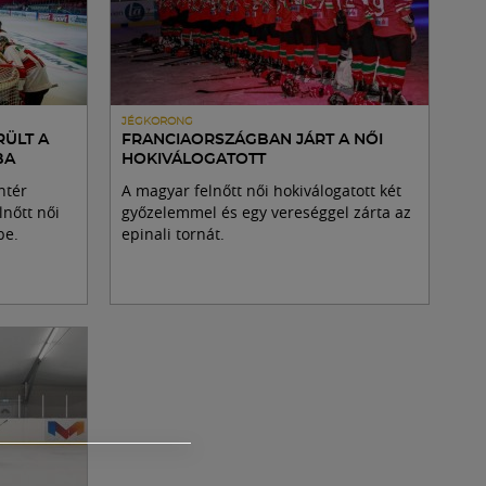
JÉGKORONG
RÜLT A
FRANCIAORSZÁGBAN JÁRT A NŐI
BA
HOKIVÁLOGATOTT
ntér
A magyar felnőtt női hokiválogatott két
lnőtt női
győzelemmel és egy vereséggel zárta az
be.
epinali tornát.