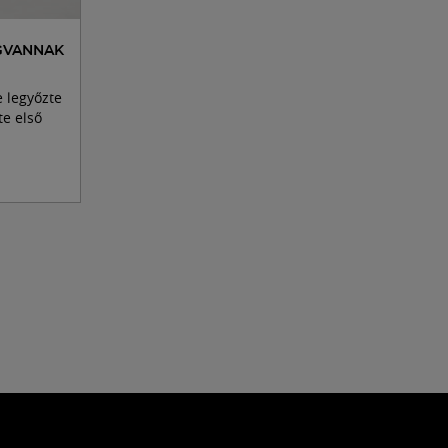
GVANNAK
 legyőzte
e első