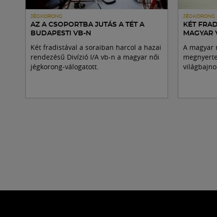
JÉGKORONG
JÉGKORONG
AZ A CSOPORTBA JUTÁS A TÉT A
KÉT FRAD
BUDAPESTI VB-N
MAGYAR 
Két fradistával a soraiban harcol a hazai
A magyar n
rendezésű Divízió I/A vb-n a magyar női
megnyerte 
jégkorong-válogatott.
világbajno