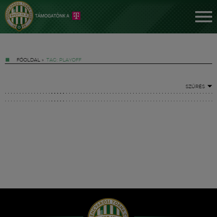
FŐOLDAL
»
TAG: PLAYOFF
SZŰRÉS
Jegyek
FM YouTube +
Hírek