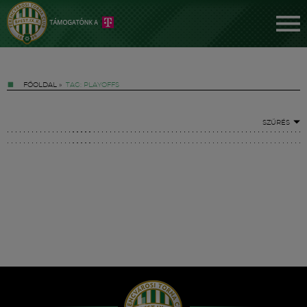
FŐOLDAL
»
TAG: PLAYOFFS
SZŰRÉS
Jegyek
FM YouTube +
Hírek