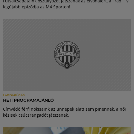
Futsalcsapataink osztályozót játszanak az élvonalért, a Fradi TV
legújabb epizódja az M4 Sporton!
LABDARÚGÁS
HETI PROGRAMAJÁNLÓ
Címvédő férfi hokisaink az ünnepek alatt sem pihennek, a női
kézisek csúcsrangadót játszanak.