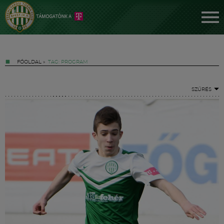
FŐOLDAL
»
TAG: PROGRAM
SZŰRÉS
Jegyek
FM YouTube +
Hírek