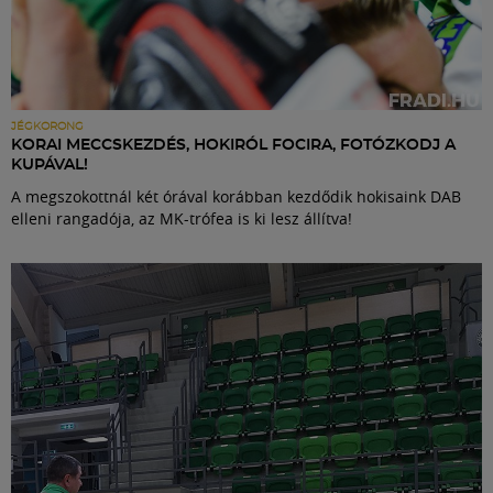
JÉGKORONG
KORAI MECCSKEZDÉS, HOKIRÓL FOCIRA, FOTÓZKODJ A
KUPÁVAL!
A megszokottnál két órával korábban kezdődik hokisaink DAB
elleni rangadója, az MK-trófea is ki lesz állítva!