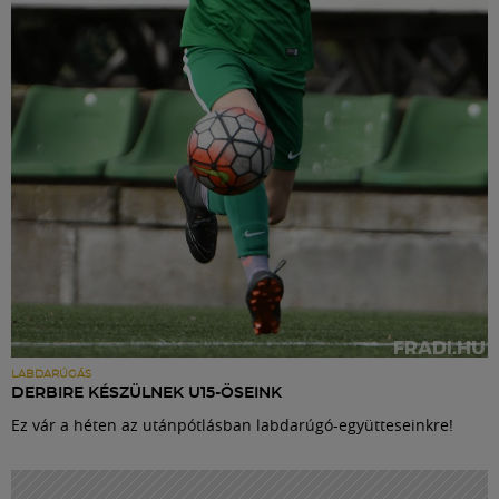
Labdarúgás
Szakosztályok
Meccscenter
Klub
Szolgáltatások
Shop
LABDARÚGÁS
DERBIRE KÉSZÜLNEK U15-ÖSEINK
Ez vár a héten az utánpótlásban labdarúgó-együtteseinkre!
Közösség