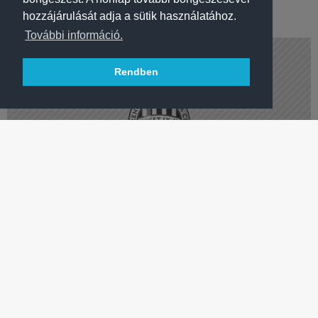
kézilabdacsapatunk.
hozzájárulását adja a sütik használatához.
További információ.
Rendben
LABDARÚGÁS
HETI PROGRAM
Labdarúgóink Kisvárdára látogatnak, női kéziseink a BL-ben a
CSM Bucuresti ellen játszanak.