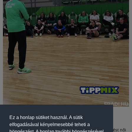
KÉZILABDA
A GYŐRREL IS TALÁLKOZUNK A FELKÉSZÜLÉSI
Ez a honlap sütiket használ. A sütik
IDŐSZAKBAN
elfogadásával kényelmesebbé teheti a
Július 6-án kezdi a 2020/2021-es szezonra való felkészülést női
böngészést. A honlap további böngészésével