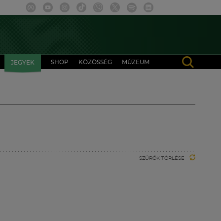
SHOP
KÖZÖSSÉG
MÚZEUM
JEGYEK
SZŰRŐK TÖRLÉSE