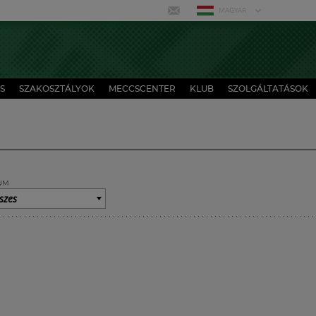
MAGYAR
S
SZAKOSZTÁLYOK
MECCSCENTER
KLUB
SZOLGÁLTATÁSOK
UM
szes