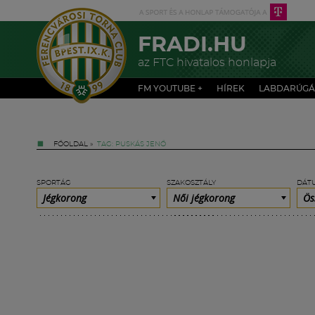
FRADI.HU
az FTC hivatalos honlapja
FM YOUTUBE +
HÍREK
LABDARÚGÁ
FŐOLDAL
»
TAG: PUSKÁS JENŐ
SPORTÁG
SZAKOSZTÁLY
DÁT
Jégkorong
Női jégkorong
Ös