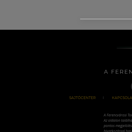
A FERE
SAJTÓCENTER
KAPCSOLA
A Ferencvárosi To
Az oldalon találha
pontos megjelölésé
hivatkozással has