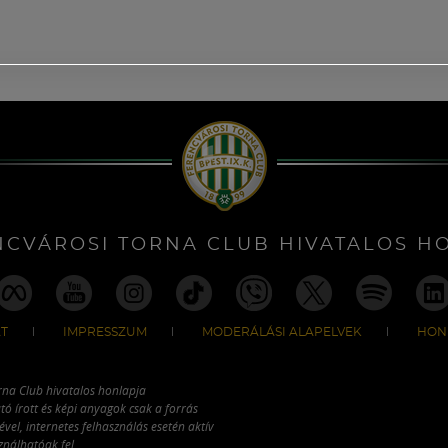
NCVÁROSI TORNA CLUB HIVATALOS H
T
IMPRESSZUM
MODERÁLÁSI ALAPELVEK
HON
rna Club hivatalos honlapja
tó írott és képi anyagok csak a forrás
vel, internetes felhasználás esetén aktív
ználhatóak fel.