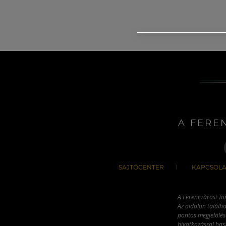
A FERE
SAJTÓCENTER
KAPCSOLA
A Ferencvárosi To
Az oldalon találha
pontos megjelölésé
hivatkozással has