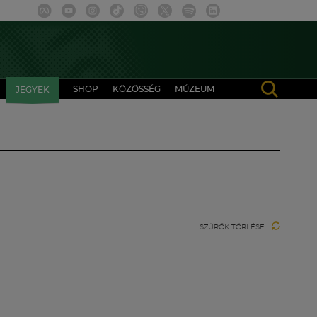
SHOP
KÖZÖSSÉG
MÚZEUM
JEGYEK
SZŰRŐK TÖRLÉSE