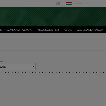
MAGYAR
S
SZAKOSZTÁLYOK
MECCSCENTER
KLUB
SZOLGÁLTATÁSOK
UM
szes