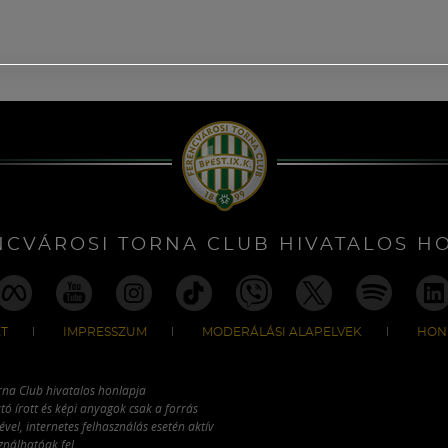
NCVÁROSI TORNA CLUB HIVATALOS H
T
IMPRESSZUM
MODERÁLÁSI ALAPELVEK
HON
rna Club hivatalos honlapja
tó írott és képi anyagok csak a forrás
vel, internetes felhasználás esetén aktív
ználhatóak fel.