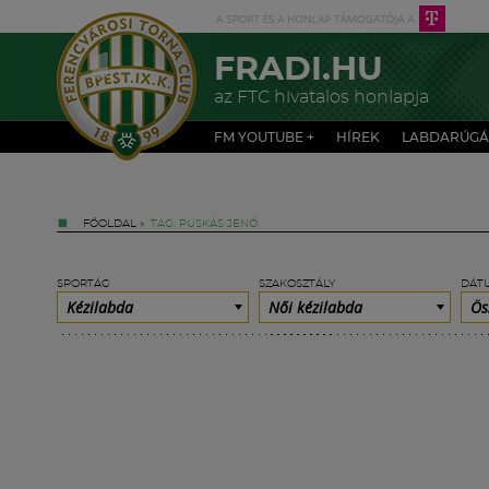
FRADI.HU
az FTC hivatalos honlapja
FM YOUTUBE +
HÍREK
LABDARÚGÁ
FŐOLDAL
»
TAG: PUSKÁS JENŐ
SPORTÁG
SZAKOSZTÁLY
DÁT
Kézilabda
Női kézilabda
Ös