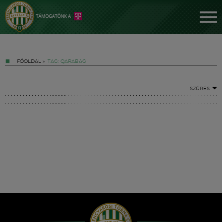
FŐOLDAL
»
TAG: QARABAG
SZŰRÉS
Jegyek
FM YouTube +
Hírek